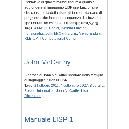
L'obiettivo di questo memorandum è quello di
aggiungere al linguaggio LISP una funzionalità
che consente la definizione di funzioni da parte di
programmi che includono sequenze di istruzioni di
tipo Fortran, ad esempio Y= cons[ff[subst[A;y;z]];…
Tags:
AIM-012
,
Codici
,
Definire Funzioni
,
Funzionalità
,
John McCarthy
,
Lisp
,
Memorandum
,
RLE & MIT Computational Center
John McCarthy
Biografia di John McCarthy, ideatore della famiglia
di linguaggi funzionali LISP
Tags:
24 ottobre 2011
,
4 settembre 1927
,
Biografia
,
Boston
,
Informatico
,
John McCarthy
,
Lisp
,
Ricorsione
Manuale LISP 1