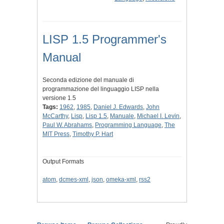
LISP 1.5 Programmer's
Manual
Seconda edizione del manuale di
programmazione del linguaggio LISP nella
versione 1.5
Tags:
1962
,
1985
,
Daniel J. Edwards
,
John
McCarthy
,
Lisp
,
Lisp 1.5
,
Manuale
,
Michael I. Levin
,
Paul W. Abrahams
,
Programming Language
,
The
MIT Press
,
Timothy P. Hart
Output Formats
atom
,
dcmes-xml
,
json
,
omeka-xml
,
rss2