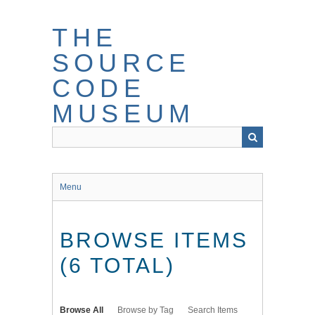
Skip
to
THE
main
content
SOURCE
CODE
MUSEUM
Menu
BROWSE ITEMS
(6 TOTAL)
Browse All
Browse by Tag
Search Items