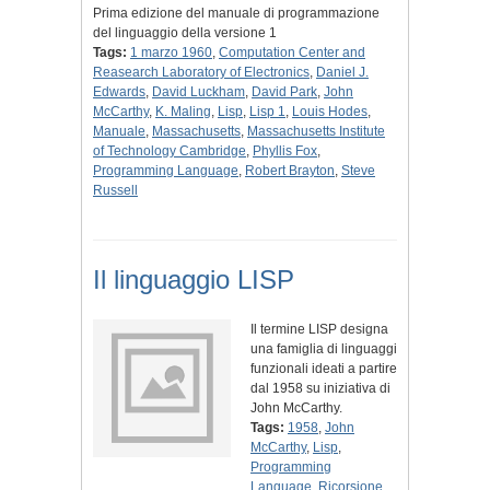
Prima edizione del manuale di programmazione
del linguaggio della versione 1
Tags:
1 marzo 1960
,
Computation Center and
Reasearch Laboratory of Electronics
,
Daniel J.
Edwards
,
David Luckham
,
David Park
,
John
McCarthy
,
K. Maling
,
Lisp
,
Lisp 1
,
Louis Hodes
,
Manuale
,
Massachusetts
,
Massachusetts Institute
of Technology Cambridge
,
Phyllis Fox
,
Programming Language
,
Robert Brayton
,
Steve
Russell
Il linguaggio LISP
Il termine LISP designa
una famiglia di linguaggi
funzionali ideati a partire
dal 1958 su iniziativa di
John McCarthy.
Tags:
1958
,
John
McCarthy
,
Lisp
,
Programming
Language
,
Ricorsione