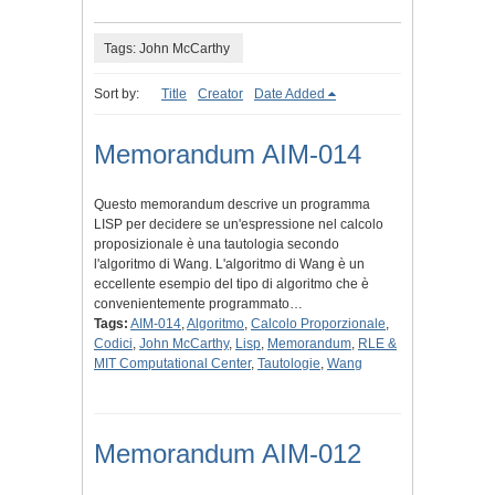
Tags: John McCarthy
Sort by:
Title
Creator
Date Added
Memorandum AIM-014
Questo memorandum descrive un programma
LISP per decidere se un'espressione nel calcolo
proposizionale è una tautologia secondo
l'algoritmo di Wang. L'algoritmo di Wang è un
eccellente esempio del tipo di algoritmo che è
convenientemente programmato…
Tags:
AIM-014
,
Algoritmo
,
Calcolo Proporzionale
,
Codici
,
John McCarthy
,
Lisp
,
Memorandum
,
RLE &
MIT Computational Center
,
Tautologie
,
Wang
Memorandum AIM-012