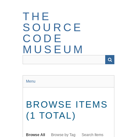
Skip
to
THE
main
content
SOURCE
CODE
MUSEUM
Menu
BROWSE ITEMS
(1 TOTAL)
Browse All
Browse by Tag
Search Items