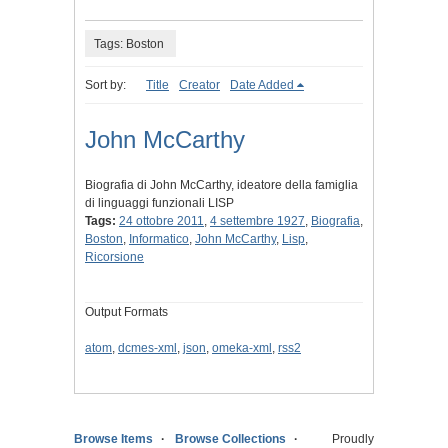
Tags: Boston
Sort by:
Title
Creator
Date Added
John McCarthy
Biografia di John McCarthy, ideatore della famiglia
di linguaggi funzionali LISP
Tags:
24 ottobre 2011
,
4 settembre 1927
,
Biografia
,
Boston
,
Informatico
,
John McCarthy
,
Lisp
,
Ricorsione
Output Formats
atom
,
dcmes-xml
,
json
,
omeka-xml
,
rss2
Browse Items
Browse Collections
Proudly