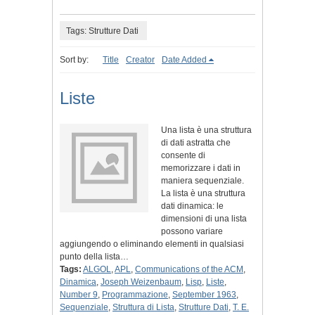
Tags: Strutture Dati
Sort by:
Title
Creator
Date Added
Liste
Una lista è una struttura
di dati astratta che
consente di
memorizzare i dati in
maniera sequenziale.
La lista è una struttura
dati dinamica: le
dimensioni di una lista
possono variare
aggiungendo o eliminando elementi in qualsiasi
punto della lista…
Tags:
ALGOL
,
APL
,
Communications of the ACM
,
Dinamica
,
Joseph Weizenbaum
,
Lisp
,
Liste
,
Number 9
,
Programmazione
,
September 1963
,
Sequenziale
,
Struttura di Lista
,
Strutture Dati
,
T. E.