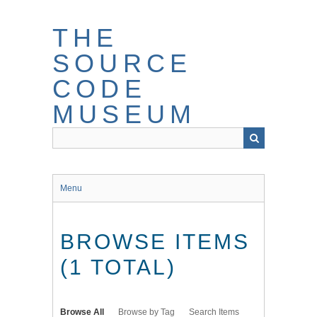
Skip
to
THE
main
content
SOURCE
CODE
MUSEUM
Menu
BROWSE ITEMS
(1 TOTAL)
Browse All
Browse by Tag
Search Items