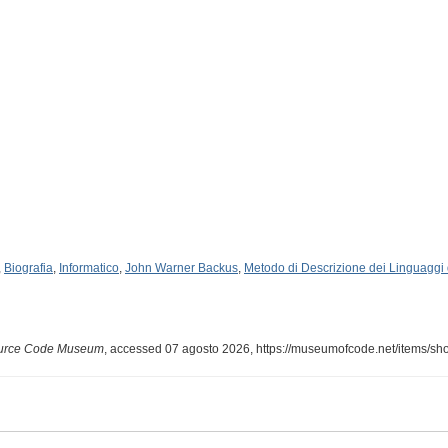
,
Biografia
,
Informatico
,
John Warner Backus
,
Metodo di Descrizione dei Linguagg
urce Code Museum
, accessed 07 agosto 2026,
https://museumofcode.net/items/sh