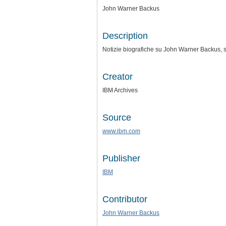
John Warner Backus
Description
Notizie biografiche su John Warner Backus, 
Creator
IBM Archives
Source
www.ibm.com
Publisher
IBM
Contributor
John Warner Backus