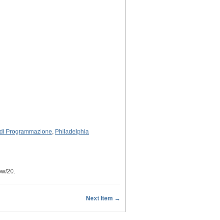
i di Programmazione
,
Philadelphia
ow/20
.
Next Item →