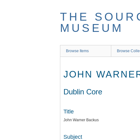
Skip
to
THE SOUR
main
content
MUSEUM
Browse Items
Browse Colle
JOHN WARNE
Dublin Core
Title
John Warner Backus
Subject