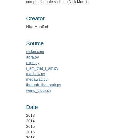
computazionale scritti da Nick Montfort.
Creator
Nick Montfort
Source
nickm.com
abra.py
expo.py
i_am_that_i_am.py
matthew.py
megawatt.py
through_the_park.py
world_clock.py
Date
2013
2014
2015
2016
2018