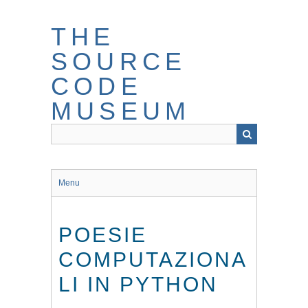
Skip
to
THE
main
content
SOURCE
CODE
MUSEUM
Menu
POESIE
COMPUTAZIONA
LI IN PYTHON