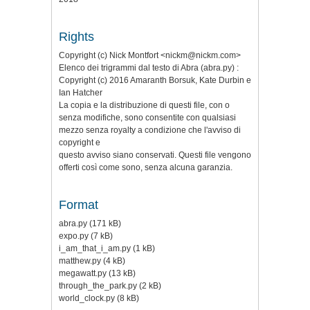
Rights
Copyright (c) Nick Montfort <nickm@nickm.com>
Elenco dei trigrammi dal testo di Abra (abra.py) :
Copyright (c) 2016 Amaranth Borsuk, Kate Durbin e
Ian Hatcher
La copia e la distribuzione di questi file, con o
senza modifiche, sono consentite con qualsiasi
mezzo senza royalty a condizione che l'avviso di
copyright e
questo avviso siano conservati. Questi file vengono
offerti così come sono, senza alcuna garanzia.
Format
abra.py (171 kB)
expo.py (7 kB)
i_am_that_i_am.py (1 kB)
matthew.py (4 kB)
megawatt.py (13 kB)
through_the_park.py (2 kB)
world_clock.py (8 kB)