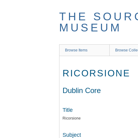
Skip
to
THE SOUR
main
content
MUSEUM
Browse Items
Browse Colle
RICORSIONE
Dublin Core
Title
Ricorsione
Subject