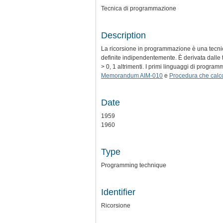
Tecnica di programmazione
Description
La ricorsione in programmazione è una tecnic
definite indipendentemente. È derivata dalle te
> 0, 1 altrimenti. I primi linguaggi di prog
Memorandum AIM-010
e
Procedura che calco
Date
1959
1960
Type
Programming technique
Identifier
Ricorsione