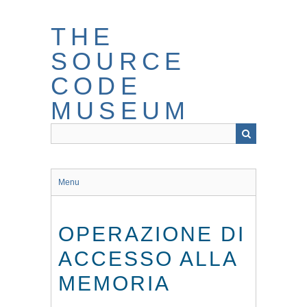
Skip
to
THE
main
content
SOURCE
CODE
MUSEUM
Menu
OPERAZIONE DI
ACCESSO ALLA
MEMORIA